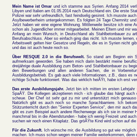
Mein Name ist Omar
und ich stamme aus Syrien. Anfang 2014 verli
Libyen und Italien am 01.05.2014 nach Deutschland ein. Die erste S
Polizei war sehr unfreundlich, fast feindselig gesinnt. Ich musste auc
Asylbewerberheim untergekommen. Es folgten 24 Tage Chemnitz und s
Jetzt haben wir eine eigene Wohnung. Mittlerweile besitze ich eine A
schon als Jugendlicher immer mitgearbeitet. Meinen Eltern und mir war
Anfang an mein Wunsch, in Deutschland als Stahlbetonbauer zu arbe
Berufsabschluss. Aber so einfach ging das nicht. Ich musste lernen, 
Arbeitswelt gelten hier Gesetze und Regeln, die es in Syrien nicht 
und das ist auch heute noch so.
Über RESQUE 2.0 in die Berufswelt.
So stand am Beginn ein Sp
aufmerksam geworden. Sie haben mich darin bestärkt meine beruflic
dreijährige duale Ausbildung zum Beton- und Stahlbetonbauer zu beg
den Bewerbungen und allen anderen Sachen, die in Vorbereitun
Ausbildungsbetrieb. Es gab auch viele Informationen, z.B., dass es n
richtige Schule funktioniert. Was das wirklich heiÃŸt, habe ich erst v
Das erste Ausbildungsjahr.
Jetzt bin ich mitten im ersten Lehrjahr
SpaÃŸ. Die Kollegen akzeptieren mich - ich glaube das hängt auch
scheue. Der Chef ist sehr gut zu mir und unterstützt mich genauso
Natürlich gibt es auch noch so manche Sprachbarriere. Ich bekom
Stützunterricht durch den "Senior Experten Service", den mir auch d
gibt es zum Beispiel auch andere Rechenwege als ich sie in meiner He
manchmal bis in die Abendstunden - habe ich wenig Freizeit und auch 
suchen wir noch einen Kitaplatz. Das gröÃŸte Kind wird schon auf die S
Für die Zukunft.
Ich wünsche mir, die Ausbildung so gut wie möglich z
machen. Ich muss schon wegen meiner Familie weiterkommen, denn die