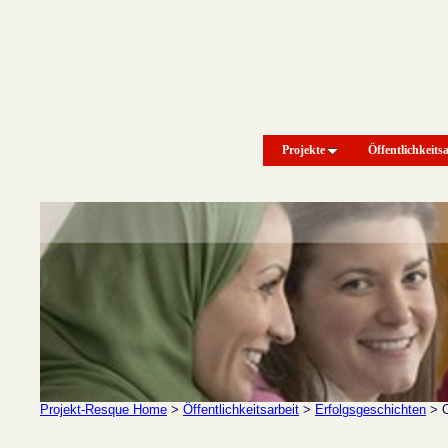
Projekte
Öffentlichkeitsa
Projekt-Resque Home
>
Öffentlichkeitsarbeit
>
Erfolgsgeschichten
>